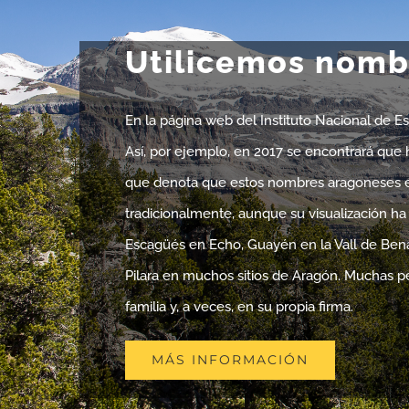
Utilicemos nombr
En la página web del Instituto Nacional de E
Así, por ejemplo, en 2017 se encontrará que
que denota que estos nombres aragoneses es
tradicionalmente, aunque su visualización ha 
Escagüés en Echo, Guayén en la Vall de Bená
Pilara en muchos sitios de Aragón. Muchas 
familia y, a veces, en su propia firma.
MÁS INFORMACIÓN