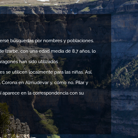
hacerse búsquedas por nombres y poblaciones.
e Izarbe, con una edad media de 8,7 años, lo
agonés han sido utilizados
 se utilicen localmente para las niñas. Así,
 Corona en Almudévar y, cómo no, Pilar y
í aparece en la correspondencia con su