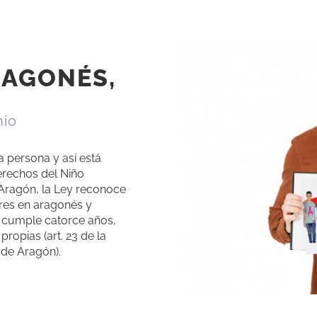
RAGONÉS,
nio
 persona y así está
erechos del Niño
 Aragón, la Ley reconoce
bres en aragonés y
e cumple catorce años,
ropias (art. 23 de la
 de Aragón).