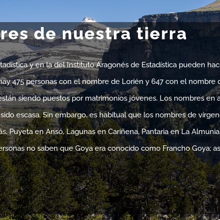
es de nuestra tierra
stadística y en la del Instituto Aragonés de Estadística pueden 
 hay 475 personas con el nombre de Lorién y 647 con el nombre d
tán siendo puestos por matrimonios jóvenes. Los nombres en ar
sido escasa. Sin embargo, es habitual que los nombres de vírgenes
s, Puyeta en Ansó, Lagunas en Cariñena, Pantaria en La Almunia,
personas no saben que Goya era conocido como Francho Goya; as